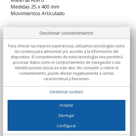
Material Acero
Medidas 25 x 400 mm
Movimientos Articulado
Gestionar consentimiento
Sobre nosotros
Para ofrecer las mejores experiencias, utilizamos tecnologías como
las cookies para almacenar y/o acceder a la información del
Compromisos
dispositivo. El consentimiento de estas tecnologías nos permitirá
procesar datos como el comportamiento de navegación o las
identificaciones únicas en este sitio. No consentir o retirar el
Compras
consentimiento, puede afectar negativamente a ciertas
características y funciones.
Colectivos
Gestionar cookies
Partners
Información
Aceptar
Denegar
Configurar
C/Flassaders, 13, Nave 6, 08130 Santa Perpètua de Mogoda
(Barcelona) - España