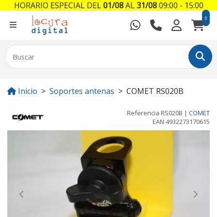
HORARIO ESPECIAL DEL
01/08
AL
31/08
09:00 - 15:00
0
Inicio
Soportes antenas
COMET RS020B
Referencia
RS020B
|
COMET
EAN
4932273170615
Previous
Next