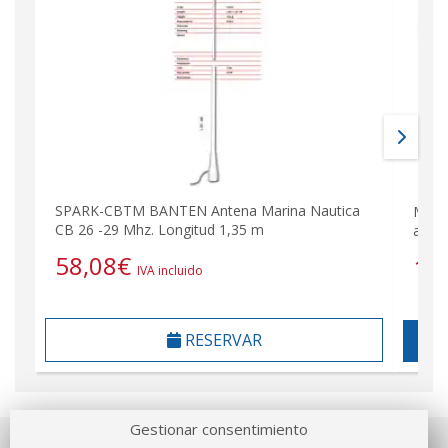
SPARK-CBTM BANTEN Antena Marina Nautica
MIRM
CB 26 -29 Mhz. Longitud 1,35 m
acero
58,08
€
14
IVA incluido
RESERVAR
Gestionar consentimiento