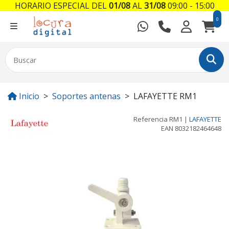
HORARIO ESPECIAL DEL
01/08
AL
31/08
09:00 - 15:00
0
Inicio
Soportes antenas
LAFAYETTE RM1
Referencia
RM1
|
LAFAYETTE
EAN
8032182464648