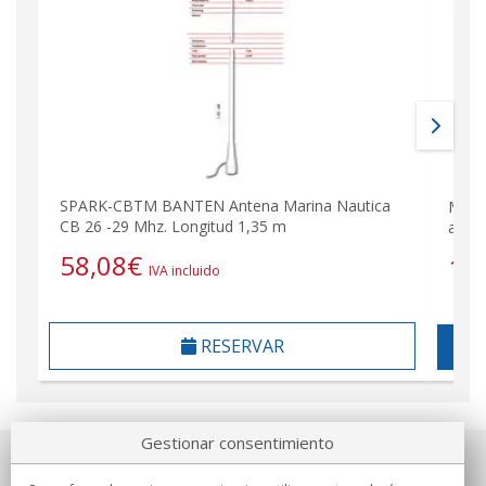
SPARK-CBTM BANTEN Antena Marina Nautica
MIRM
CB 26 -29 Mhz. Longitud 1,35 m
acero
58,08
€
14
IVA incluido
RESERVAR
Gestionar consentimiento
Sobre nosotros