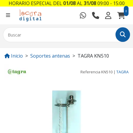
HORARIO ESPECIAL DEL
01/08
AL
31/08
09:00 - 15:00
0
Inicio
Soportes antenas
TAGRA KN510
Referencia
KN510
|
TAGRA