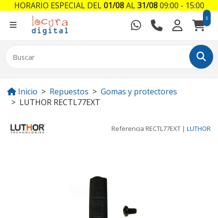
HORARIO ESPECIAL DEL
01/08
AL
31/08
09:00 - 15:00
0
Inicio
Repuestos
Gomas y protectores
LUTHOR RECTL77EXT
Referencia
RECTL77EXT
|
LUTHOR