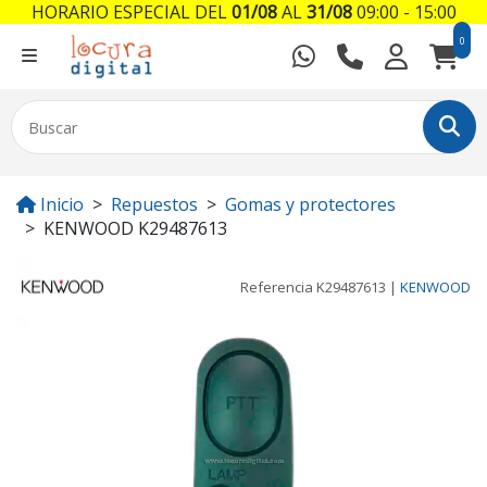
HORARIO ESPECIAL DEL
01/08
AL
31/08
09:00 - 15:00
0
Inicio
Repuestos
Gomas y protectores
KENWOOD K29487613
Referencia
K29487613
|
KENWOOD