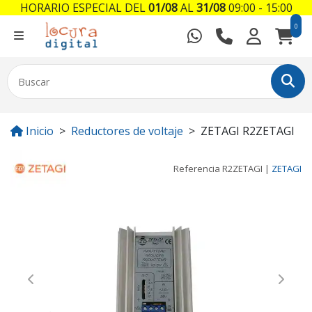
HORARIO ESPECIAL DEL
01/08
AL
31/08
09:00 - 15:00
0
Inicio
Reductores de voltaje
ZETAGI R2ZETAGI
Referencia
R2ZETAGI
|
ZETAGI
Previous
Next