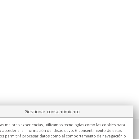
Gestionar consentimiento
las mejores experiencias, utilizamos tecnologías como las cookies para
 acceder a la información del dispositivo. El consentimiento de estas
Información
nos permitirá procesar datos como el comportamiento de navegación o
Lu.-Vi. 9:00h - 15:00h.