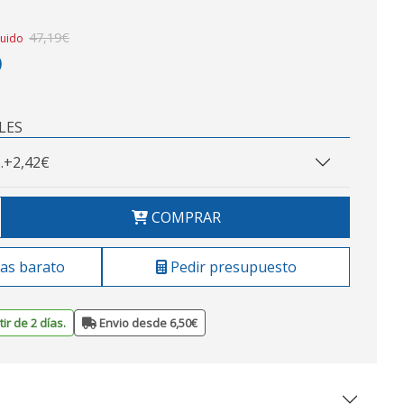
47,19€
luido
)
LES
.
+2,42€
COMPRAR
as barato
Pedir presupuesto
ir de 2 días.
Envio desde 6,50€