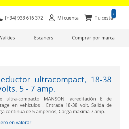
0
[+34]
938 616 372
Mi cuenta
Tu cesta
Walkies
Escaners
Comprar por marca
eductor ultracompact, 18-38
volts. 5 - 7 amp.
ge ultra-compacto MANSON, acreditación E de
age en vehiculos . Entrada 18-38 volt. Salida de
arga continua de 5 amperios, Carga máxima 7 amp.
mero en valorar