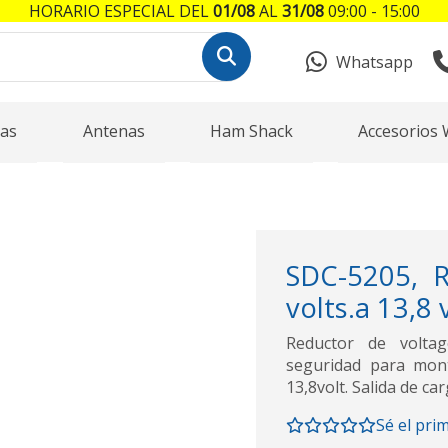
HORARIO ESPECIAL DEL
01/08
AL
31/08
09:00 - 15:00
Whatsapp
as
Antenas
Ham Shack
Accesorios 
SDC-5205, R
volts.a 13,8 
Reductor de volta
seguridad para mont
13,8volt. Salida de c
Sé el pri