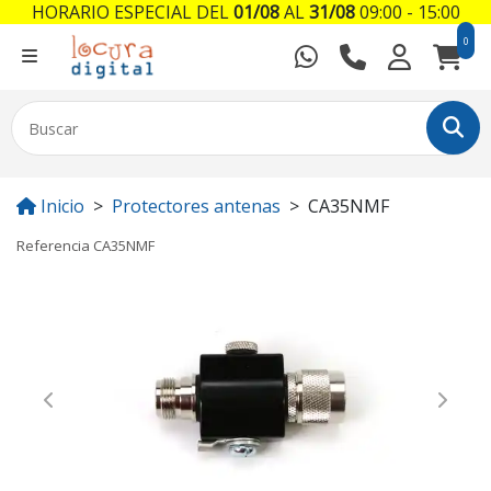
HORARIO ESPECIAL DEL
01/08
AL
31/08
09:00 - 15:00
0
Inicio
Protectores antenas
CA35NMF
Referencia
CA35NMF
Previous
Next