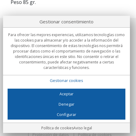
Peso 85 gr.
Gestionar consentimiento
Sobre nosotros
Para ofrecer las mejores experiencias, utilizamos tecnologías como
las cookies para almacenar y/o acceder a la información del
Compromisos
dispositivo. El consentimiento de estas tecnologías nos permitirá
procesar datos como el comportamiento de navegación o las
identificaciones únicas en este sitio. No consentir o retirar el
Compras
consentimiento, puede afectar negativamente a ciertas
características y funciones.
Colectivos
Gestionar cookies
Partners
Información
Aceptar
Denegar
Configurar
C/Flassaders, 13, Nave 6, 08130 Santa Perpètua de Mogoda
(Barcelona) - España
Locura Digital - Todos los derechos reservados
Aviso legal
Política de cookies
Aviso legal
Protección de datos
Política de cookies