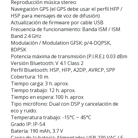
Reproducción música stereo.
Navegación GPS (el GPS debe usar el perfil HFP /
HSP para mensajes de voz de difusión)
Actualización de firmware por cable USB
Frecuencia de funcionamiento: Banda ISM / ISM
Band 2.4 GHz
Modulación / Modulation GFSK: p/4-DQPSK,
8DPSK
Potencia máxima de transmisión (P.I.R.E.): 0.03 dBm
Versión Bluetooth: V 4.1 Class 2
Perfil Bluetooth: HSP, HFP, A2DP, AVRCP, SPP
Cobertura: 10 m.
Tiempo carga: 3 h. aprox.
Tiempo trabajo: 12 h. aprox.
Tiempo en espera: 100 h. aprox
Tipo micrófono: Dual con DSP y cancelación de
eco y ruido.
Temperatura trabajo: -15°C ~ 45°C
Grado IP: IP-54
Batería: 190 mAh, 3.7 V
Carga de la batería: Alimentador USB 230 VAC / 5