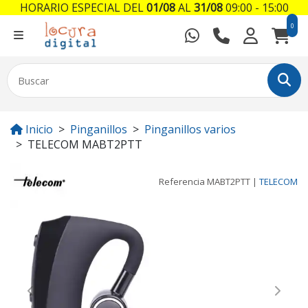
HORARIO ESPECIAL DEL
01/08
AL
31/08
09:00 - 15:00
0
Inicio
Pinganillos
Pinganillos varios
TELECOM MABT2PTT
Referencia
MABT2PTT
|
TELECOM
Previous
Next