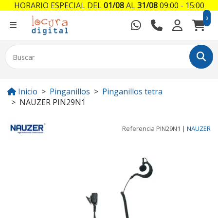
HORARIO ESPECIAL DEL
01/08
AL
31/08
09:00 - 15:00
0
Inicio
Pinganillos
Pinganillos tetra
NAUZER PIN29N1
Referencia
PIN29N1
|
NAUZER