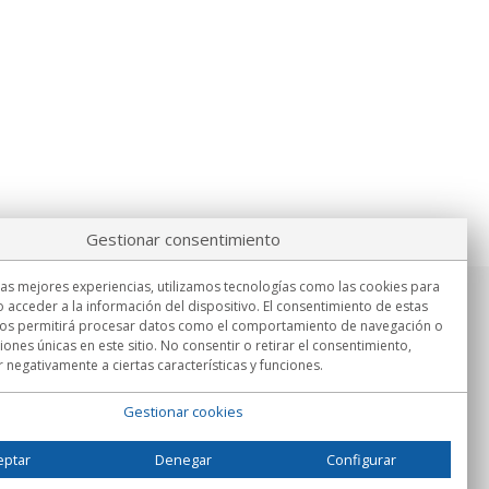
Gestionar consentimiento
las mejores experiencias, utilizamos tecnologías como las cookies para
 acceder a la información del dispositivo. El consentimiento de estas
Información
nos permitirá procesar datos como el comportamiento de navegación o
Lu.-Vi. 9:00h - 15:00h.
ciones únicas en este sitio. No consentir o retirar el consentimiento,
Entrega en
 negativamente a ciertas características y funciones.
Gestionar cookies
eptar
Denegar
Configurar