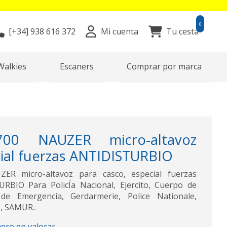
0
[+34]
938 616 372
Mi cuenta
Tu cesta
Walkies
Escaners
Comprar por marca
700 NAUZER micro-altavoz
cial fuerzas ANTIDISTURBIO
R micro-altavoz para casco, especial fuerzas
RBIO Para PolicÍa Nacional, Ejercito, Cuerpo de
de Emergencia, Gerdarmerie, Police Nationale,
, SAMUR..
mero en valorar