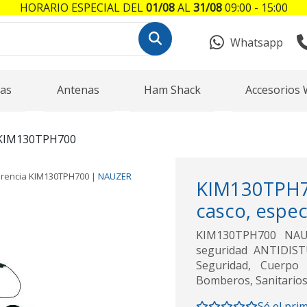
HORARIO ESPECIAL DEL
01/08
AL
31/08
09:00 - 15:00
Whatsapp
as
Antenas
Ham Shack
Accesorios 
KIM130TPH700
rencia
KIM130TPH700
|
NAUZER
KIM130TPH
casco, espe
KIM130TPH700 NAUZE
seguridad ANTIDISTU
Seguridad, Cuerpo 
Bomberos, Sanitarios
Sé el pri