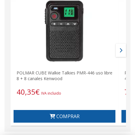
POLMAR CUBE Walkie Talkies PMR-446 uso libre
POLM
8 + 8 canales Kenwood
446 u
40,35
€
78
IVA incluido
COMPRAR