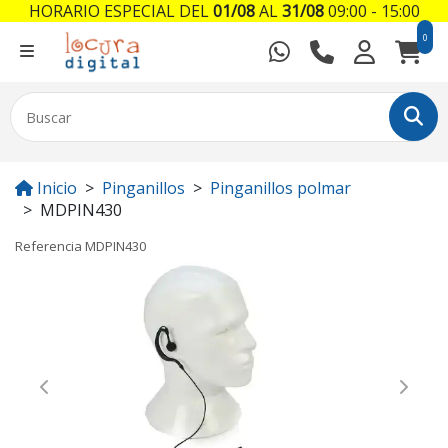
HORARIO ESPECIAL DEL
01/08
AL
31/08
09:00 - 15:00
0
Inicio
Pinganillos
Pinganillos polmar
MDPIN430
Referencia
MDPIN430
Previous
Next