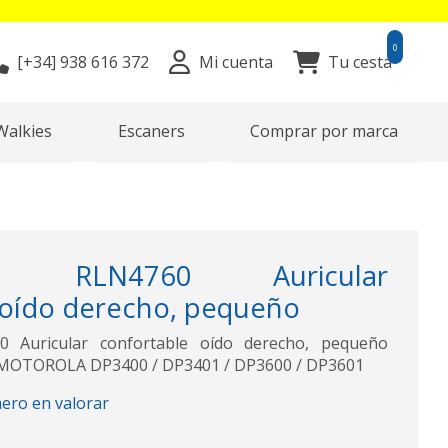
0
[+34]
938 616 372
Mi cuenta
Tu cesta
Walkies
Escaners
Comprar por marca
A RLN4760 Auricular
 oído derecho, pequeño
Auricular confortable oído derecho, pequeño
 MOTOROLA DP3400 / DP3401 / DP3600 / DP3601
mero en valorar