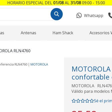
HORARIO ESPECIAL DEL
01/08
AL
31/08
09:00 - 15:00
Whatsapp
as
Antenas
Ham Shack
Accesorios 
ROLA RLN4760
eferencia
RLN4760
|
MOTOROLA
MOTOROL
confortable
MOTOROLA RLN4760 
Válido para modelos
Sé el pri