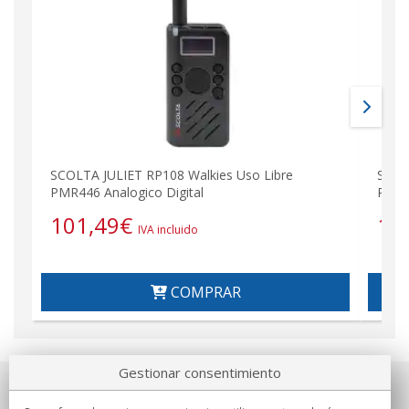
SCOLTA JULIET RP108 Walkies Uso Libre
SCOL
PMR446 Analogico Digital
PMR4
101,49
€
19
IVA incluido
COMPRAR
Gestionar consentimiento
Sobre nosotros