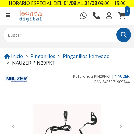
HORARIO ESPECIAL DEL
01/08
AL
31/08
09:00 - 15:00
0
Inicio
Pinganillos
Pinganillos kenwood
NAUZER PIN29PKT
Referencia
PIN29PKT
|
NAUZER
EAN
8435371909744
Previous
Next