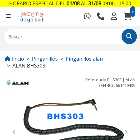
HORARIO ESPECIAL DEL
01/08
AL
31/08
09:00 - 15:00
0
Inicio
Pinganillos
Pinganillos alan
ALAN BHS303
Referencia
BHS303
|
ALAN
EAN
4032661419439
Previous
Next