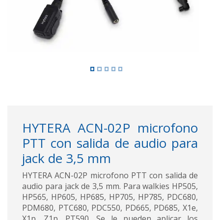
HYTERA ACN-02P microfono
PTT con salida de audio para
jack de 3,5 mm
HYTERA ACN-02P microfono PTT con salida de
audio para jack de 3,5 mm. Para walkies HP505,
HP565, HP605, HP685, HP705, HP785, PDC680,
PDM680, PTC680, PDC550, PD665, PD685, X1e,
X1p, Z1p, PT590. Se le pueden aplicar los