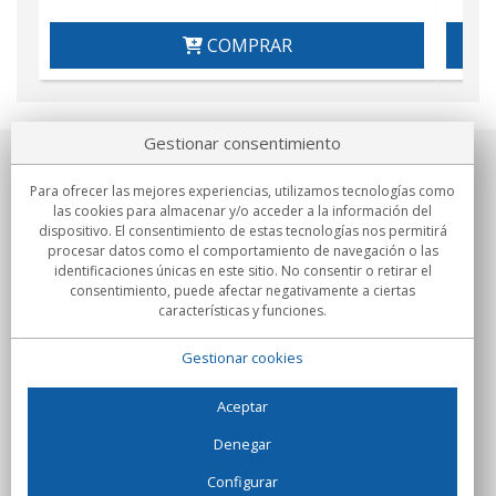
COMPRAR
Gestionar consentimiento
Sobre nosotros
Para ofrecer las mejores experiencias, utilizamos tecnologías como
las cookies para almacenar y/o acceder a la información del
Compromisos
dispositivo. El consentimiento de estas tecnologías nos permitirá
procesar datos como el comportamiento de navegación o las
identificaciones únicas en este sitio. No consentir o retirar el
Compras
consentimiento, puede afectar negativamente a ciertas
características y funciones.
Colectivos
Gestionar cookies
Partners
Información
Aceptar
Denegar
Configurar
C/Flassaders, 13, Nave 6, 08130 Santa Perpètua de Mogoda