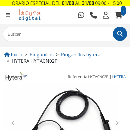
HORARIO ESPECIAL DEL
01/08
AL
31/08
09:00 - 15:00
0
Inicio
Pinganillos
Pinganillos hytera
HYTERA HYTACN02P
Referencia
HYTACN02P
|
HYTERA
Previous
Next