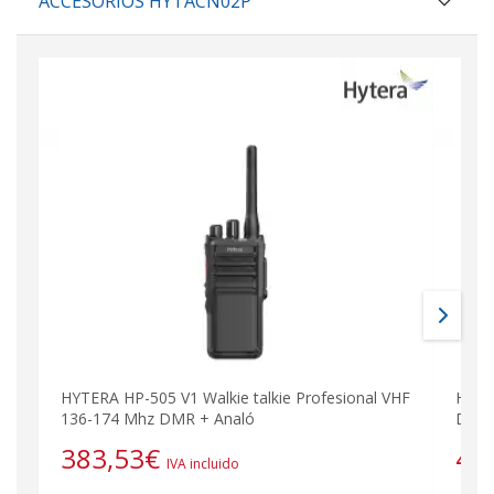
ACCESORIOS HYTACN02P
HYTERA HP-505 V1 Walkie talkie Profesional VHF
HYTE
136-174 Mhz DMR + Analó
DMR-
383,53
€
44
IVA incluido