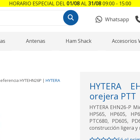
HORARIO ESPECIAL DEL
01/08
AL
31/08
09:00 - 15:00
Whatsapp
as
Antenas
Ham Shack
Accesorios 
eferencia
HYTEHN26P
|
HYTERA
HYTERA EHN
orejera PTT
HYTERA EHN26-P Micro
HP565, HP605, HP6
PTC680, PD605, PD6
construcción ligera y
Sé el pri