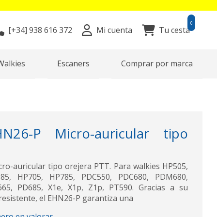
0
[+34]
938 616 372
Mi cuenta
Tu cesta
Walkies
Escaners
Comprar por marca
26-P Micro-auricular tipo
-auricular tipo orejera PTT. Para walkies HP505,
85, HP705, HP785, PDC550, PDC680, PDM680,
65, PD685, X1e, X1p, Z1p, PT590. Gracias a su
 resistente, el EHN26-P garantiza una
mero en valorar