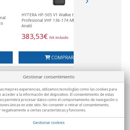
HYTERA HP-505 V1 Walkie talkie
nal
HYTERA HP
Profesional VHF 136-174 Mhz DMR +
co
DIGITAL D
Analó
448,3
383,53
€
IVA incluido
COMPRAR
Gestionar consentimiento
las mejores experiencias, utilizamos tecnologías como las cookies para
 acceder a la información del dispositivo. El consentimiento de estas
Información
nos permitirá procesar datos como el comportamiento de navegación o
Lu.-Vi. 9:00h - 15:00h.
ciones únicas en este sitio. No consentir o retirar el consentimiento,
Entrega en
 negativamente a ciertas características y funciones.
Gestionar cookies