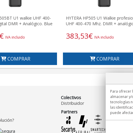
05BT U1 walkie UHF 400-
HYTERA HP505 U1 Walkie profesio
ital DMR + Analógico. Blue
UHF 400-470 Mhz. DMR + analógi
€
383,53
€
IVA incluido
IVA incluido
COMPRAR
COMPRAR
Para ofrecer 
almacenar y/o
Colectivos
tecnologías 
Distribuidor
las identifica
Partners
puede afectar
lución?