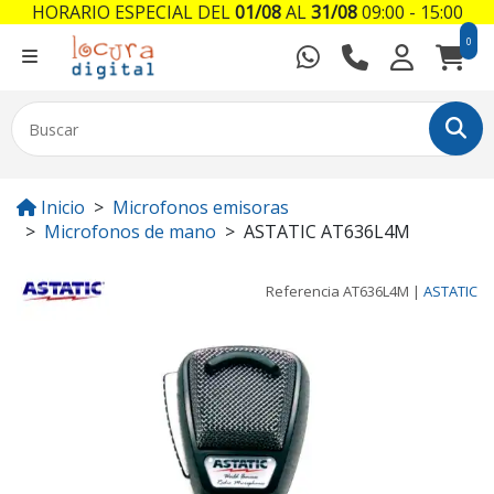
HORARIO ESPECIAL DEL
01/08
AL
31/08
09:00 - 15:00
0
Inicio
Microfonos emisoras
Microfonos de mano
ASTATIC AT636L4M
Referencia
AT636L4M
|
ASTATIC