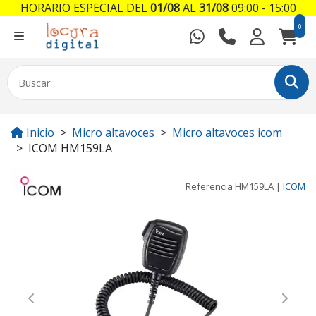
HORARIO ESPECIAL DEL
01/08
AL
31/08
09:00 - 15:00
0
Inicio
Micro altavoces
Micro altavoces icom
ICOM HM159LA
Referencia
HM159LA
|
ICOM
Previous
Next