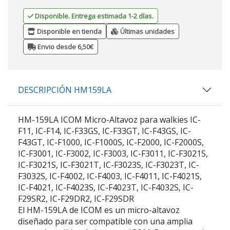
Disponible. Entrega estimada 1-2 días.
Disponible en tienda
Últimas unidades
Envio desde 6,50€
DESCRIPCIÓN HM159LA
HM-159LA ICOM Micro-Altavoz para walkies IC-
F11, IC-F14, IC-F33GS, IC-F33GT, IC-F43GS, IC-
F43GT, IC-F1000, IC-F1000S, IC-F2000, IC-F2000S,
IC-F3001, IC-F3002, IC-F3003, IC-F3011, IC-F3021S,
IC-F3021S, IC-F3021T, IC-F3023S, IC-F3023T, IC-
F3032S, IC-F4002, IC-F4003, IC-F4011, IC-F4021S,
IC-F4021, IC-F4023S, IC-F4023T, IC-F4032S, IC-
F29SR2, IC-F29DR2, IC-F29SDR
El HM-159LA de ICOM es un micro-altavoz
diseñado para ser compatible con una amplia