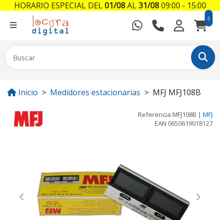
HORARIO ESPECIAL DEL
01/08
AL
31/08
09:00 - 15:00
0
Inicio
Medidores estacionarias
MFJ MFJ108B
Referencia
MFJ108B
|
MFJ
EAN
0650619018127
Previous
Next