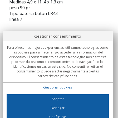
Medidas 4,9 x 11 ,4 x 1,3 cm
peso 90 gr.
Tipo bateria boton LR43
linea 7
Gestionar consentimiento
Sobre nosotros
Para ofrecer las mejores experiencias, utilizamos tecnologías como
las cookies para almacenar y/o acceder a la información del
Compromisos
dispositivo. El consentimiento de estas tecnologías nos permitirá
procesar datos como el comportamiento de navegación o las
identificaciones únicas en este sitio. No consentir o retirar el
Compras
consentimiento, puede afectar negativamente a ciertas
características y funciones.
Colectivos
Gestionar cookies
Partners
Información
Aceptar
Denegar
Configurar