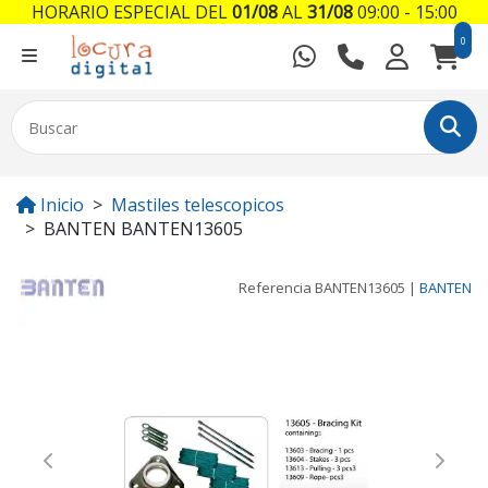
HORARIO ESPECIAL DEL
01/08
AL
31/08
09:00 - 15:00
0
Inicio
Mastiles telescopicos
BANTEN BANTEN13605
Referencia
BANTEN13605
|
BANTEN
Previous
Next