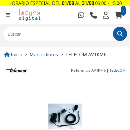
HORARIO ESPECIAL DEL
01/08
AL
31/08
09:00 - 15:00
0
Inicio
Manos libres
TELECOM AV1KM6
Referencia
AV1KM6
|
TELECOM