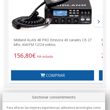
Midland ALAN 48 PRO Emisora 40 canales CB 27
PRES
Mhz. AM/FM 12/24 voltios.
12/24
156,80
€
24
IVA incluido
COMPRAR
Gestionar consentimiento
Sobre nosotros
Para ofrecer las mejores experiencias, utilizamos tecnologías como