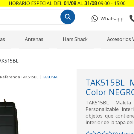
HORARIO ESPECIAL DEL
01/08
AL
31/08
09:00 - 15:00
Whatsapp
as
Antenas
Ham Shack
Accesorios 
AK515BL
Referencia
TAK515BL
|
TAKUMA
TAK515BL M
Color NEGRO
TAK515BL Maleta 
Personalizable inte
objetos que contiene
interior de la tapa de
Sé el pri