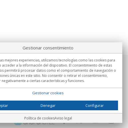
Gestionar consentimiento
las mejores experiencias, utilizamos tecnologías como las cookies para
 acceder a la información del dispositivo. El consentimiento de estas
Información
nos permitirá procesar datos como el comportamiento de navegación o
Lu.-Vi. 9:00h - 15:00h.
ciones únicas en este sitio. No consentir o retirar el consentimiento,
Entrega en
 negativamente a ciertas características y funciones.
Gestionar cookies
eptar
Denegar
Configurar
Política de cookies
Aviso legal