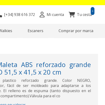
0
[+34]
938 616 372
Mi cuenta
Tu cesta
Walkies
Escaners
Comprar por marca
aleta ABS reforzado grande
 51,5 x 41,5 x 20 cm
plastico reforzado grande. Color NEGRO,
rior, fácil de ser moldeado para adaptarse a los
. El relleno es de espuma (tanto dispuesto en el
l compartimento).Válvula para el co
mero en valorar