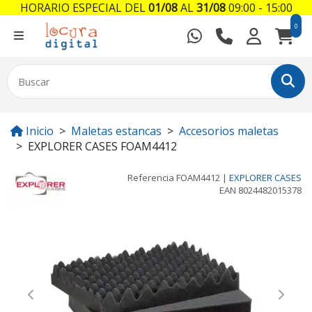
HORARIO ESPECIAL DEL
01/08
AL
31/08
09:00 - 15:00
0
Inicio
Maletas estancas
Accesorios maletas
EXPLORER CASES FOAM4412
Referencia
FOAM4412
|
EXPLORER CASES
EAN
8024482015378
Previous
Next