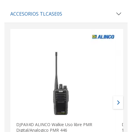
ACCESORIOS TLCASE05
DJPAX4D ALINCO Walkie Uso libre PMR
DJ-V
Digital/Analogico PMR 446
174 