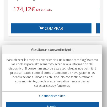
174,12
€
14
IVA incluido
COMPRAR
Gestionar consentimiento
Sobre nosotros
Para ofrecer las mejores experiencias, utilizamos tecnologías como
las cookies para almacenar y/o acceder a la información del
Compromisos
dispositivo. El consentimiento de estas tecnologías nos permitirá
procesar datos como el comportamiento de navegación o las
identificaciones únicas en este sitio. No consentir o retirar el
Compras
consentimiento, puede afectar negativamente a ciertas
características y funciones.
Colectivos
Gestionar cookies
Partners
Información
Aceptar