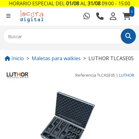
HORARIO ESPECIAL DEL
01/08
AL
31/08
09:00 - 15:00
0
Inicio
Maletas para walkies
LUTHOR TLCASE05
Referencia
TLCASE05
|
LUTHOR