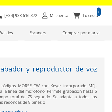
0
[+34]
938 616 372
Mi cuenta
Tu cesta
Walkies
Escaners
Comprar por marca
abador y reproductor de voz
e códigos MORSE CW con Keyer incorporado MFJ-
a la línea del micrófono. Permite grabación hasta 5
mpo total de 75 segundo. Se adapta a todos los
as redondas de 8 pines o
mero en valorar