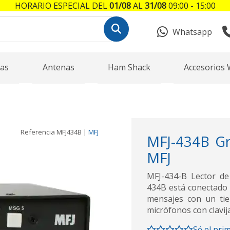
HORARIO ESPECIAL DEL
01/08
AL
31/08
09:00 - 15:00
Whatsapp
as
Antenas
Ham Shack
Accesorios 
Referencia
MFJ434B
|
MFJ
MFJ-434B Gr
MFJ
MFJ-434-B Lector d
434B está conectado 
mensajes con un tie
micrófonos con clavij
Sé el pri