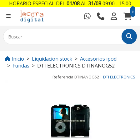
HORARIO ESPECIAL DEL
01/08
AL
31/08
09:00 - 15:00
0
Inicio
Liquidacion stock
Accesorios ipod
Fundas
DTI ELECTRONICS DTINANOG52
Referencia
DTINANOG52
|
DTI ELECTRONICS