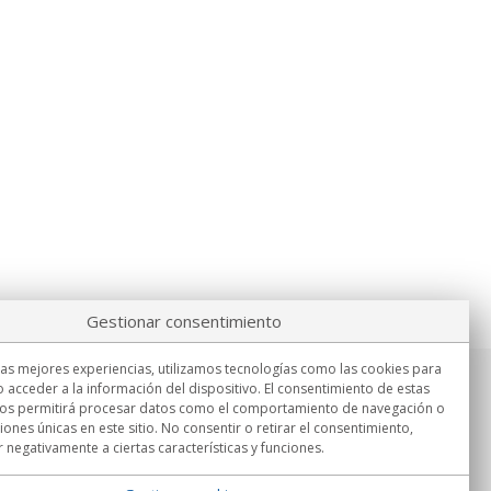
Gestionar consentimiento
las mejores experiencias, utilizamos tecnologías como las cookies para
 acceder a la información del dispositivo. El consentimiento de estas
Información
nos permitirá procesar datos como el comportamiento de navegación o
Lu.-Vi. 9:00h - 15:00h.
ciones únicas en este sitio. No consentir o retirar el consentimiento,
Entrega en
 negativamente a ciertas características y funciones.