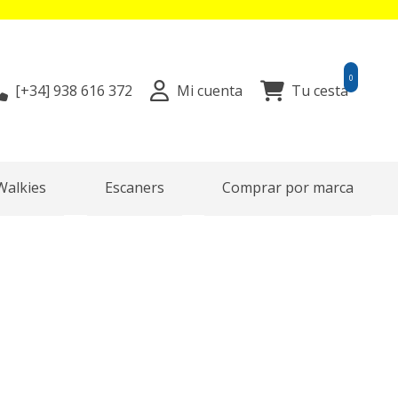
0
[+34]
938 616 372
Mi cuenta
Tu cesta
Walkies
Escaners
Comprar por marca