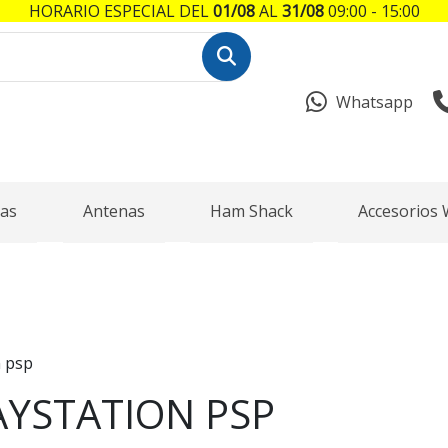
HORARIO ESPECIAL DEL
01/08
AL
31/08
09:00 - 15:00
Whatsapp
as
Antenas
Ham Shack
Accesorios 
n psp
AYSTATION PSP