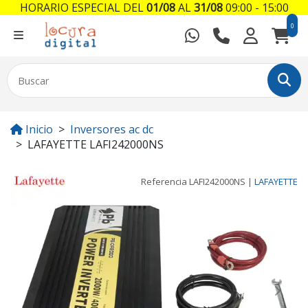
HORARIO ESPECIAL DEL
01/08
AL
31/08
09:00 - 15:00
0
Inicio
Inversores ac dc
LAFAYETTE LAFI242000NS
Referencia
LAFI242000NS
|
LAFAYETTE
Previous
Next