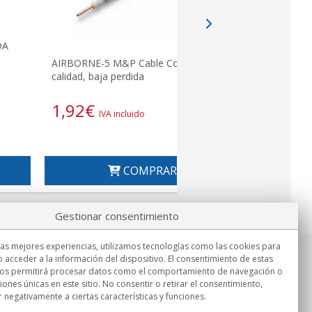
DA
HYPERFLEX-
AIRBORNE-5 M&P Cable Coaxial alta
calidad pr
calidad, baja perdida
1,92
€
2,75
€
IVA incluido
I
COMPRAR
Gestionar consentimiento
las mejores experiencias, utilizamos tecnologías como las cookies para
 acceder a la información del dispositivo. El consentimiento de estas
Información
nos permitirá procesar datos como el comportamiento de navegación o
Lu.-Vi. 9:00h - 15:00h.
ciones únicas en este sitio. No consentir o retirar el consentimiento,
Entrega en
 negativamente a ciertas características y funciones.