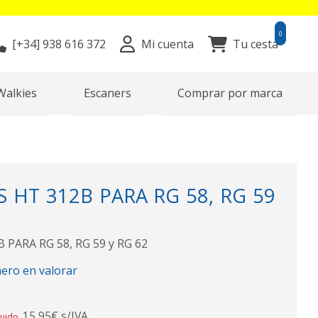
0
[+34]
938 616 372
Mi cuenta
Tu cesta
Walkies
Escaners
Comprar por marca
S HT 312B PARA RG 58, RG 59
 PARA RG 58, RG 59 y RG 62
mero en valorar
15,95€ s/IVA
luido