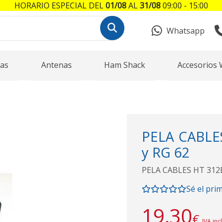
HORARIO ESPECIAL DEL
01/08
AL
31/08
09:00 - 15:00
Whatsapp
as
Antenas
Ham Shack
Accesorios 
PELA CABLE
y RG 62
PELA CABLES HT 312B
Sé el pri
19,30
€
IVA inc