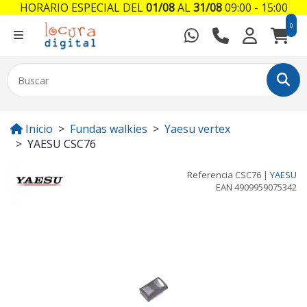
HORARIO ESPECIAL DEL
01/08
AL
31/08
09:00 - 15:00
0
Inicio
Fundas walkies
Yaesu vertex
YAESU CSC76
Referencia
CSC76
|
YAESU
EAN
4909959075342