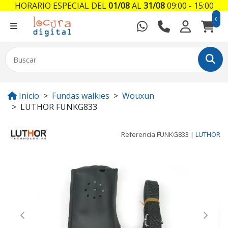
HORARIO ESPECIAL DEL
01/08
AL
31/08
09:00 - 15:00
0
Inicio
Fundas walkies
Wouxun
LUTHOR FUNKG833
Referencia
FUNKG833
|
LUTHOR
Previous
Next