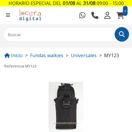
HORARIO ESPECIAL DEL
01/08
AL
31/08
09:00 - 15:00
0
Inicio
Fundas walkies
Universales
MY123
Referencia
MY123