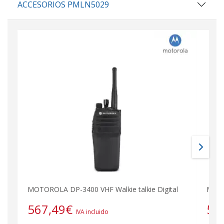
ACCESORIOS PMLN5029
MOTOROLA DP-3400 VHF Walkie talkie Digital
MOTO
567,49
€
56
IVA incluido