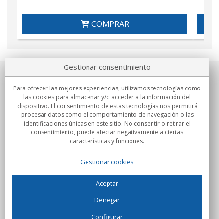
COMPRAR
Gestionar consentimiento
Sobre nosotros
Para ofrecer las mejores experiencias, utilizamos tecnologías como
las cookies para almacenar y/o acceder a la información del
Compromisos
dispositivo. El consentimiento de estas tecnologías nos permitirá
procesar datos como el comportamiento de navegación o las
identificaciones únicas en este sitio. No consentir o retirar el
Compras
consentimiento, puede afectar negativamente a ciertas
características y funciones.
Colectivos
Gestionar cookies
Partners
Información
Aceptar
Denegar
Configurar