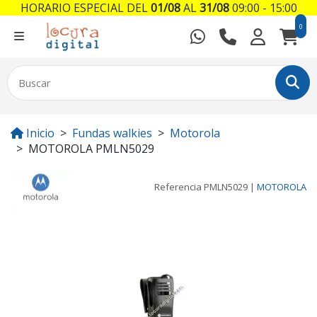
HORARIO ESPECIAL DEL
01/08
AL
31/08
09:00 - 15:00
0
Inicio
Fundas walkies
Motorola
MOTOROLA PMLN5029
Referencia
PMLN5029
|
MOTOROLA