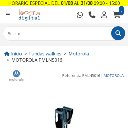
HORARIO ESPECIAL DEL
01/08
AL
31/08
09:00 - 15:00
0
Inicio
Fundas walkies
Motorola
MOTOROLA PMLN5016
Referencia
PMLN5016
|
MOTOROLA