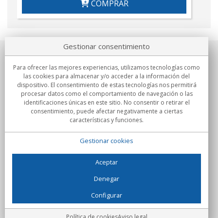
COMPRAR
Gestionar consentimiento
Sobre nosotros
Para ofrecer las mejores experiencias, utilizamos tecnologías como
las cookies para almacenar y/o acceder a la información del
Compromisos
dispositivo. El consentimiento de estas tecnologías nos permitirá
procesar datos como el comportamiento de navegación o las
identificaciones únicas en este sitio. No consentir o retirar el
Compras
consentimiento, puede afectar negativamente a ciertas
características y funciones.
Colectivos
Gestionar cookies
Partners
Información
Aceptar
Denegar
Configurar
C/Flassaders, 13, Nave 6, 08130 Santa Perpètua de Mogoda
(Barcelona) - España
Locura Digital - Todos los derechos reservados
Aviso legal
Política de cookies
Aviso legal