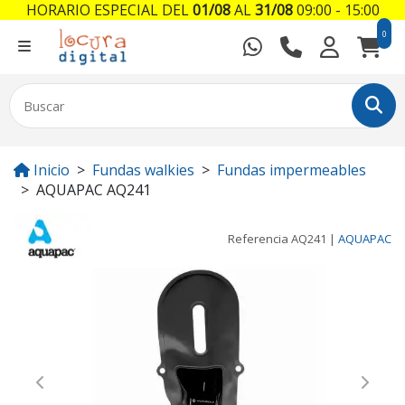
HORARIO ESPECIAL DEL
01/08
AL
31/08
09:00 - 15:00
0
Inicio
Fundas walkies
Fundas impermeables
AQUAPAC AQ241
Referencia
AQ241
|
AQUAPAC
Previous
Next