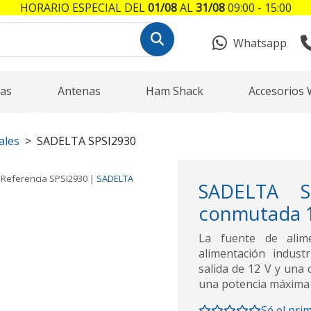
HORARIO ESPECIAL DEL
01/08
AL
31/08
09:00 - 15:00
Whatsapp
as
Antenas
Ham Shack
Accesorios 
ales
SADELTA SPSI2930
Referencia
SPSI2930
|
SADELTA
SADELTA SP
conmutada 1
La fuente de alim
alimentación indus
salida de 12 V y una
una potencia máxima 
Sé el pri