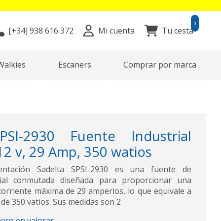
0
[+34]
938 616 372
Mi cuenta
Tu cesta
Walkies
Escaners
Comprar por marca
SI-2930 Fuente Industrial
2 v, 29 Amp, 350 watios
entación Sadelta SPSI-2930 es una fuente de
trial conmutada diseñada para proporcionar una
 corriente máxima de 29 amperios, lo que equivale a
de 350 vatios. Sus medidas son 2
mero en valorar