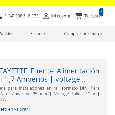
0
[+34]
938 616 372
Mi cuenta
Tu cesta
Walkies
Escaners
Comprar por marca
FAYETTE Fuente Alimentación
1,7 Amperios | voltage...
ada para instalaciones en rail formato DIN. Para
DIN estándar de 35 mm | Voltage Salida: 12 v |
7 A.
mero en valorar