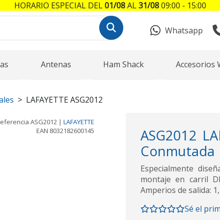
HORARIO ESPECIAL DEL
01/08
AL
31/08
09:00 - 15:00
Whatsapp
as
Antenas
Ham Shack
Accesorios 
ales
LAFAYETTE ASG2012
eferencia
ASG2012
|
LAFAYETTE
EAN
8032182600145
ASG2012 LA
Conmutada | 
Especialmente diseñ
montaje en carril 
Amperios de salida: 1,
Sé el pri