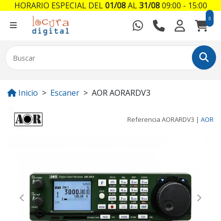
HORARIO ESPECIAL DEL
01/08
AL
31/08
09:00 - 15:00
0
Inicio
Escaner
AOR AORARDV3
Referencia
AORARDV3
|
AOR
Previous
Next