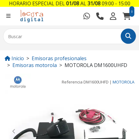
HORARIO ESPECIAL DEL
01/08
AL
31/08
09:00 - 15:00
0
Inicio
Emisoras profesionales
Emisoras motorola
MOTOROLA DM1600UHFD
Referencia
DM1600UHFD
|
MOTOROLA
Previous
Next