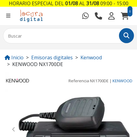
HORARIO ESPECIAL DEL
01/08
AL
31/08
09:00 - 15:00
0
Inicio
Emisoras digitales
Kenwood
KENWOOD NX1700DE
Referencia
NX1700DE
|
KENWOOD
Previous
Next