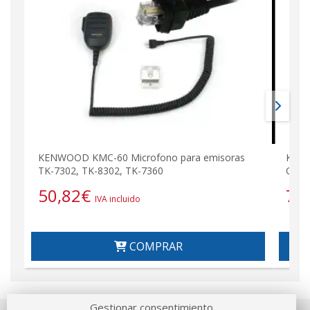
KENWOOD KMC-60 Microfono para emisoras
KENW
TK-7302, TK-8302, TK-7360
Cone
50,82
€
79
IVA incluido
COMPRAR
Gestionar consentimiento