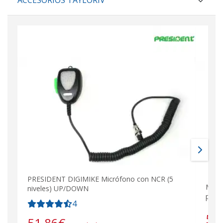
PRESIDENT DIGIMIKE Micrófono con NCR (5
Midl
niveles) UP/DOWN
pote
4
59
51,86
€