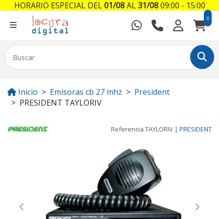
HORARIO ESPECIAL DEL
01/08
AL
31/08
09:00 - 15:00
0
Inicio
Emisoras cb 27 mhz
President
PRESIDENT TAYLORIV
Referencia
TAYLORIV
|
PRESIDENT
Previous
Next