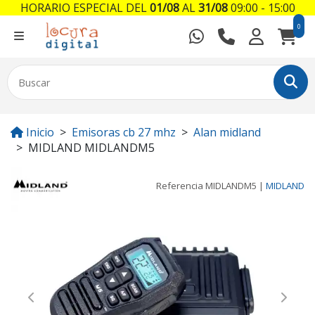
HORARIO ESPECIAL DEL
01/08
AL
31/08
09:00 - 15:00
0
Inicio
Emisoras cb 27 mhz
Alan midland
MIDLAND MIDLANDM5
Referencia
MIDLANDM5
|
MIDLAND
Previous
Next