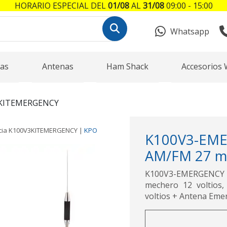
HORARIO ESPECIAL DEL
01/08
AL
31/08
09:00 - 15:00
Whatsapp
as
Antenas
Ham Shack
Accesorios 
KITEMERGENCY
cia
K100V3KITEMERGENCY
|
KPO
K100V3-EME
AM/FM 27 m
K100V3-EMERGENCY K
mechero 12 voltios, 
voltios + Antena Eme