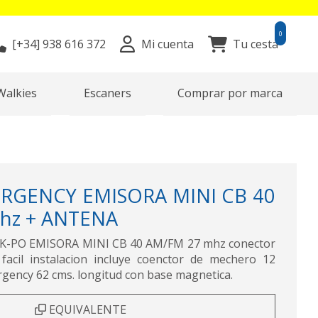
0
[+34]
938 616 372
Mi cuenta
Tu cesta
Walkies
Escaners
Comprar por marca
RGENCY EMISORA MINI CB 40
hz + ANTENA
-PO EMISORA MINI CB 40 AM/FM 27 mhz conector
facil instalacion incluye coenctor de mechero 12
rgency 62 cms. longitud con base magnetica.
EQUIVALENTE