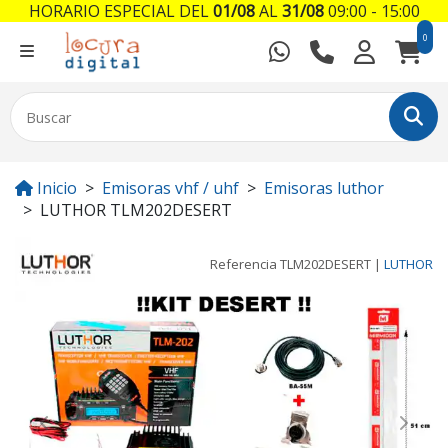
HORARIO ESPECIAL DEL
01/08
AL
31/08
09:00 - 15:00
0
Inicio
Emisoras vhf / uhf
Emisoras luthor
LUTHOR TLM202DESERT
Referencia
TLM202DESERT
|
LUTHOR
Previous
Next