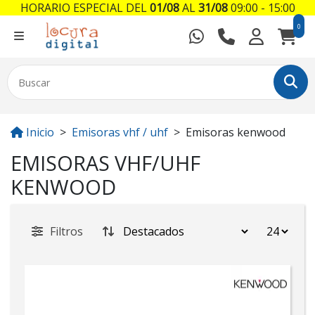
HORARIO ESPECIAL DEL
01/08
AL
31/08
09:00 - 15:00
0
Inicio
Emisoras vhf / uhf
Emisoras kenwood
EMISORAS VHF/UHF
KENWOOD
Filtros