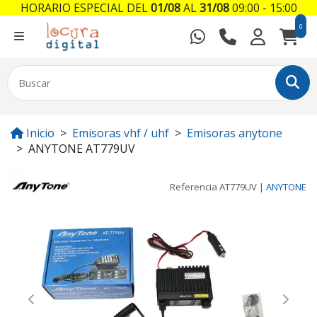
HORARIO ESPECIAL DEL
01/08
AL
31/08
09:00 - 15:00
0
Inicio
Emisoras vhf / uhf
Emisoras anytone
ANYTONE AT779UV
Referencia
AT779UV
|
ANYTONE
Previous
Next