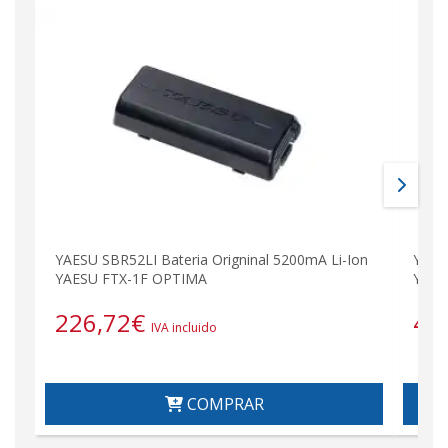
YAESU SBR52LI Bateria Origninal 5200mA Li-Ion
YAESU
YAESU FTX-1F OPTIMA
YAES
226,72
€
46
IVA incluido
COMPRAR