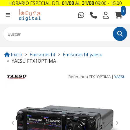
HORARIO ESPECIAL DEL
01/08
AL
31/08
09:00 - 15:00
1
Inicio
Emisoras hf
Emisoras hf yaesu
YAESU FTX1OPTIMA
Referencia
FTX1OPTIMA
|
YAESU
Previous
Next