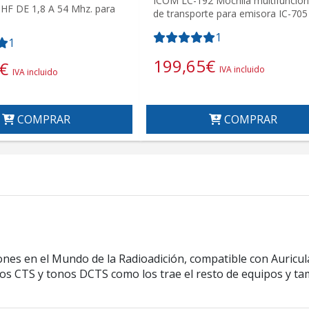
ICOM LC-192 Mochila multifuncio
HF DE 1,8 A 54 Mhz. para
de transporte para emisora IC-705
1
1
199,65
€
€
IVA incluido
IVA incluido
COMPRAR
COMPRAR
es en el Mundo de la Radioadición, compatible con Auricula
nos CTS y tonos DCTS como los trae el resto de equipos y ta