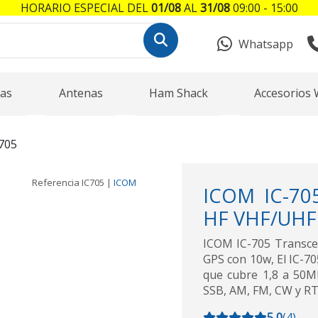
HORARIO ESPECIAL DEL
01/08
AL
31/08
09:00 - 15:00
Whatsapp
as
Antenas
Ham Shack
Accesorios 
705
Referencia
IC705
|
ICOM
ICOM IC-705
HF VHF/UHF
ICOM IC-705 Transce
GPS con 10w, El IC-7
que cubre 1,8 a 50M
SSB, AM, FM, CW y RT
5,0
(
4
)