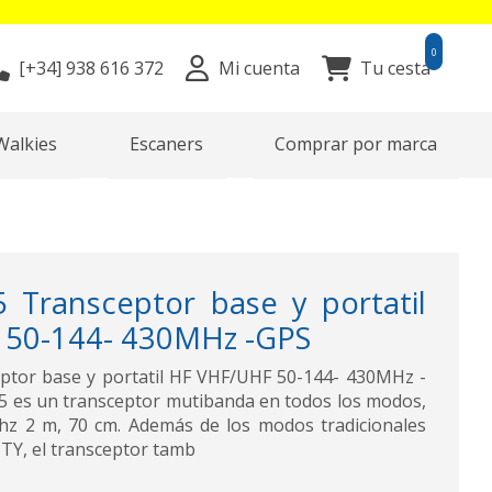
0
[+34]
938 616 372
Mi cuenta
Tu cesta
Walkies
Escaners
Comprar por marca
 Transceptor base y portatil
 50-144- 430MHz -GPS
ptor base y portatil HF VHF/UHF 50-144- 430MHz -
05 es un transceptor mutibanda en todos los modos,
hz 2 m, 70 cm. Además de los modos tradicionales
TY, el transceptor tamb