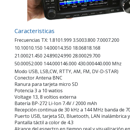
Caracteristicas
Frecuencias TX: 1.8101.999 3.5003.800 7.0007.200
10.10010.150 14.00014.350 18.06818.168
21.00021.450 24.89024.990 28.00029.700
50.00052.000 144.000146.000 430.000440.000 Mhz
Modo USB, LSB,CW, RTTY, AM, FM, DV-D-STAR)
Conector Antena BNC
Ranura para tarjeta micro SD
Potencia 3 a 10 watios
Voltage 13, 8 voltios externa
Batería BP-272 Li-Ion 7.4V / 2000 mAh
Recepción continua de 30 kHz a 144 MHz banda de 
Puerto USB, tarjeta SD, Bluetooth, LAN inalámbrica y
Pantalla táctil a color de 4.3
Alcance del espectro en tiempo real y visualización e