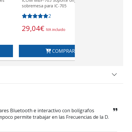
nes
ICOM MBF-705 Soporte original de
ICOM BP-27
sobremesa para IC-705
para IC-705
2
29,04
€
78,65
IVA incluido
COMPRAR
res Bluetooth e interactivo con bolígrafos
mpoco permite trabajar en las Frecuencias de la D.