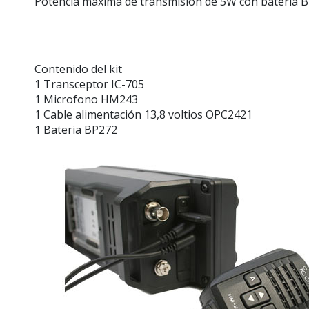
Potencia máxima de transmisión de 5W con batería 
Contenido del kit
1 Transceptor IC-705
1 Microfono HM243
1 Cable alimentación 13,8 voltios OPC2421
1 Bateria BP272