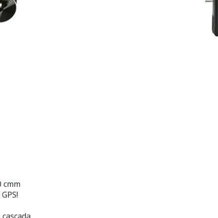
70 cmm
 GPS!
n cascada