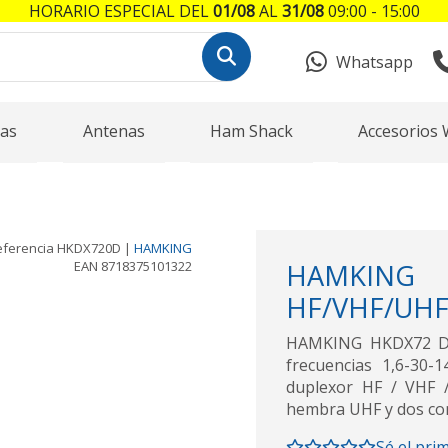
HORARIO ESPECIAL DEL
01/08
AL
31/08
09:00 - 15:00
Whatsapp
as
Antenas
Ham Shack
Accesorios 
eferencia
HKDX720D
|
HAMKING
EAN
8718375101322
HAMKIN
HF/VHF/UHF
HAMKING HKDX72 Du
frecuencias 1,6-30
duplexor HF / VHF /
hembra UHF y dos con
Sé el pri