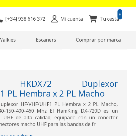
0
[+34]
938 616 372
Mi cuenta
Tu cesta
Walkies
Escaners
Comprar por marca
G HKDX72 Duplexor
1 PL Hembra x 2 PL Macho
plexor HF/VHF/UHF1 PL Hembra x 2 PL Macho,
-140-150-400-460 Mhz El HamKing DX-720D es un
 UHF de alta calidad, equipado con un conector
ectores macho UHF para las bandas de fr
mero en valorar